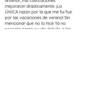
anterior, mis calificaciones
mejoraron drásticamente. ¡La
ÚNICA razón por la que me fui fue
por las vacaciones de verano! Sin
mencionar que no lo hice Ya no
necesito tanta ayuda debido a las
excelentes habilidades que me
enseñó. En general, le daría un
10/10 y la recomiendo
encarecidamente".
-Brynn Fisher, estudiante
"Nuestro hijo comenzó el jardín de
infantes en 2020, cuando la mayor
parte de su aprendizaje consistía en
instrucción en línea y para padres.
Después de que ingresó al primer
grado, rápidamente nos dimos
cuenta de que estaba atrasado